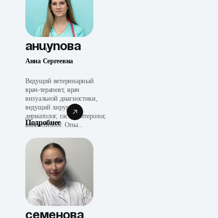
Анцупова
Анна Сергеевна
Ведущий ветеринарный
врач-терапевт, врач
визуальной диагностики,
ведущий хирург,
дерматолог, гастроэнтеролог,
Подробнее
анестезиолог. Опы...
Семенова