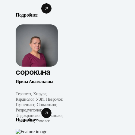
Подробнее
Сорокина
Ирина Анатольевна
Терапевт, Хирург,
Кардиолог, УЗИ, Невролог,
Герпетолог, Стоматолог,
Репродуктолог,
Эндокринолог, Неонатолог,
Подробнее
Орнитолог, Ратолог...