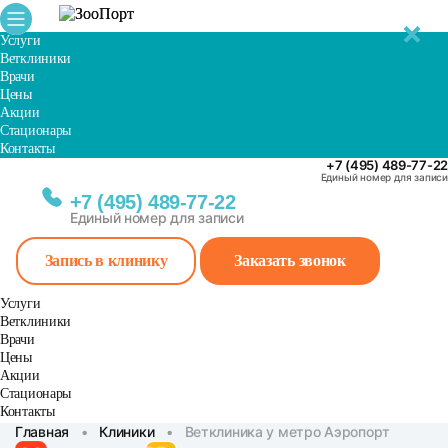
✕
✕
✕
✕
✕
Услуги
Ветклиники
Врачи
Цены
Акции
Стационары
Контакты
+7 (495) 489-77-22
Единый номер для записи
+7 (495) 489-77-22
Единый номер для записи
Запись в клинику
Заказать звонок
Услуги
Ветклиники
Врачи
Цены
Акции
Стационары
Контакты
Главная
•
Клиники
•
Ветклиника у метро Аэропорт