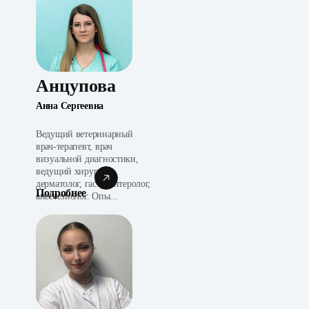
Анцупова
Анна Сергеевна
Ведущий ветеринарный
врач-терапевт, врач
визуальной диагностики,
ведущий хирург,
дерматолог, гастроэнтеролог,
Подробнее
анестезиолог. Опы...