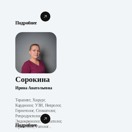
Подробнее
Сорокина
Ирина Анатольевна
Терапевт, Хирург,
Кардиолог, УЗИ, Невролог,
Герпетолог, Стоматолог,
Репродуктолог,
Эндокринолог, Неонатолог,
Подробнее
Орнитолог, Ратолог...