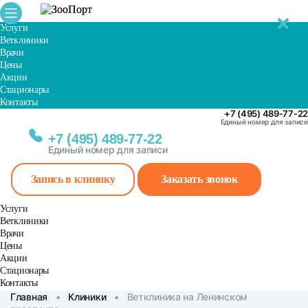
✕
✕
✕
✕
✕
Услуги
Ветклиники
Врачи
Цены
Акции
Стационары
Контакты
+7 (495) 489-77-22
Единый номер для записи
+7 (495) 489-77-22
Единый номер для записи
Запись в клинику
Заказать звонок
Услуги
Ветклиники
Врачи
Цены
Акции
Стационары
Контакты
Главная
•
Клиники
•
Ветклиника на Ленинском