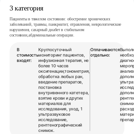
3 категория
Пациенты в тяжелом состоянии: обострение хронических
заболеваний, травмы, панкреатит, отравления, неврологические
нарушения, сахарный диабет в стабильном
состоянии,абдоминальные операции.
В
Круглосуточный
Оплачиваются
Выпол
стоимость
мониторинг пациентов,
отдельно:
необх
входят:
инфузионная терапия, не
диагно
более 10 часов
меропр
оксигенации,тонометрия,
анализ
обработка любых ран,
допол
введение препаратов,
ультра
постановка
исслед
внутривенного катетера,
допол
взятие крови и других
рентге
материалов для
снимки 
исследования, уход, 1
расхо
ультразвуковое
матер
исследование,
препар
рентгенографический
снимок.