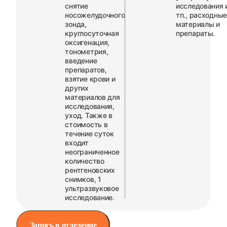
снятие
исследования 
носожелудочного
тп., расходны
зонда,
материалы и
круглосуточная
препараты.
оксигенация,
тонометрия,
введение
препаратов,
взятие крови и
других
материалов для
исследования,
уход. Также в
стоимость в
течение суток
входит
неограниченное
количество
рентгеновских
снимков, 1
ультразвуковое
исследование.
Запись в отделение