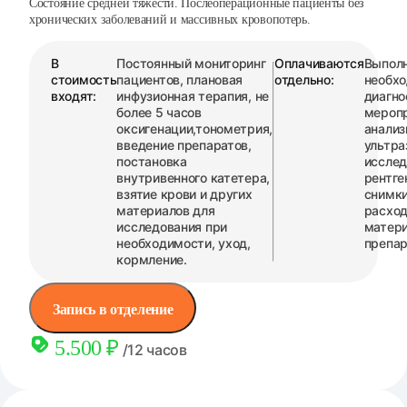
Состояние средней тяжести. Послеоперационные пациенты без
хронических заболеваний и массивных кровопотерь.
В
Постоянный мониторинг
Оплачиваются
Выпол
стоимость
пациентов, плановая
отдельно:
необх
входят:
инфузионная терапия, не
диагно
более 5 часов
меропр
оксигенации,тонометрия,
анализ
введение препаратов,
ультра
постановка
исслед
внутривенного катетера,
рентге
взятие крови и других
снимки 
материалов для
расхо
исследования при
матер
необходимости, уход,
препар
кормление.
Запись в отделение
5.500 ₽
/12 часов