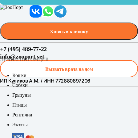
Запись в клинику
+7 (495) 489-77-22
info@zooport.vet
ЛЕЧИМ ПИТОМЦЕВ
Вызвать врача на дом
Кошки
ИП Куликов А.М. / ИНН 772880897206
Собаки
Грызуны
Птицы
Рептилии
Экзоты