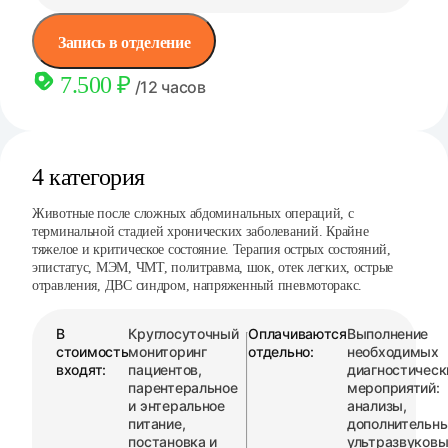
Запись в отделение
7.500 ₽
/12 часов
4 категория
Животные после сложных абдоминальных операций, с
терминальной стадией хронических заболеваний. Крайне
тяжелое и критическое состояние. Терапия острых состояний,
эпистатус, МЭМ, ЧМТ, политравма, шок, отек легких, острые
отравления, ДВС синдром, напряженный пневмоторакс.
В
Круглосуточный
Оплачиваются
Выполнение
стоимость
мониторинг
отдельно:
необходимых
входят:
пациентов,
диагностическ
парентеральное
мероприятий:
и энтеральное
анализы,
питание,
дополнительн
постановка и
ультразвуков