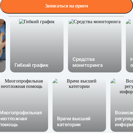
Записаться на прием
Средства
Но
Гибкий график
мониторинга
обо
Многопрофильная
Возм
неотложная
Врачи высшей
регу
помощь
категории
инфо