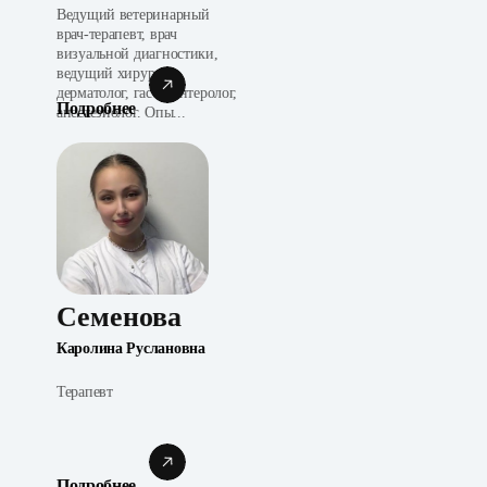
Ведущий ветеринарный
врач-терапевт, врач
визуальной диагностики,
ведущий хирург,
дерматолог, гастроэнтеролог,
Подробнее
анестезиолог. Опы...
Семенова
Каролина Руслановна
Терапевт
Подробнее