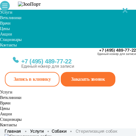
✕
✕
✕
✕
✕
Услуги
Ветклиники
Врачи
Цены
Акции
Стационары
Контакты
+7 (495) 489-77-22
Единый номер для записи
+7 (495) 489-77-22
Единый номер для записи
Запись в клинику
Заказать звонок
Услуги
Ветклиники
Врачи
Цены
Акции
Стационары
Контакты
Главная
•
Услуги
•
Собаки
•
Стерилизация собак