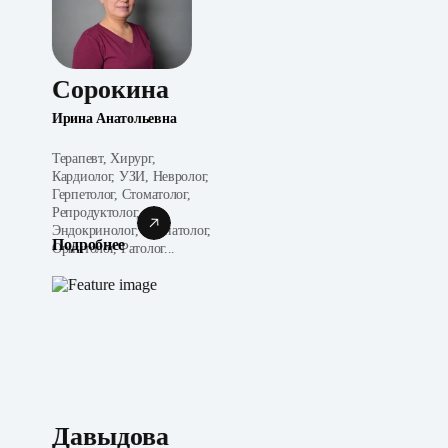
Сорокина
Ирина Анатольевна
Терапевт, Хирург,
Кардиолог, УЗИ, Невролог,
Герпетолог, Стоматолог,
Репродуктолог,
Эндокринолог, Неонатолог,
Подробнее
Орнитолог, Ратолог...
Давыдова