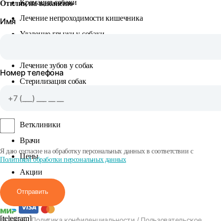
Кремация собаки
Отклик на вакансию
Лечение непроходимости кишечника
Имя
Удаление грыжи у собаки
Удаление зубного камня у собак
Лечение зубов у собак
Номер телефона
Стерилизация собак
КЛИЕНТУ
Ветклиники
Врачи
Я даю согласие на обработку персональных данных в соответствии с
Цены
Политикой обработки персональных данных
Акции
Вакансии
Отправить
[telegram]
© 2026 /
Политика конфиденциальности
/
Пользовательское