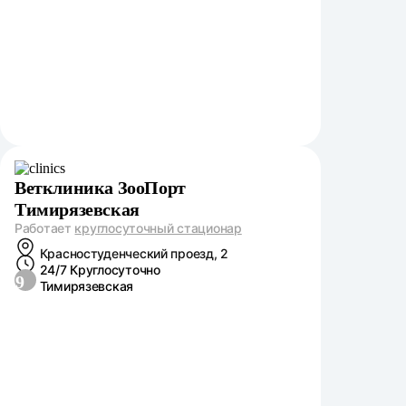
Ветклиника ЗооПорт
Тимирязевская
Работает
круглосуточный стационар
Красностуденческий проезд, 2
24/7 Круглосуточно
9
Тимирязевская