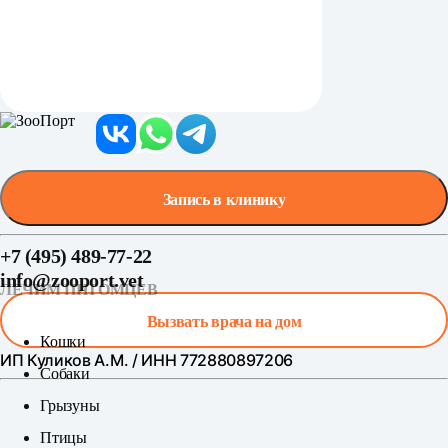
Запись в клинику
+7 (495) 489-77-22
info@zooport.vet
ЛЕЧИМ ПИТОМЦЕВ
Вызвать врача на дом
Кошки
ИП Куликов А.М. / ИНН 772880897206
Собаки
Грызуны
Птицы