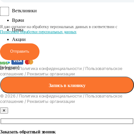
Ветклиники
Врачи
Я даю согласие на обработку персональных данных в соответствии с
Цены
Политикой обработки персональных данных
Акции
Вакансии
Отправить
[telegram]
© 2026 /
Политика конфиденциальности
/
Пользовательское
соглашение
/
Реквизиты организации
Запись в клинику
© 2026 /
Политика конфиденциальности
/
Пользовательское
соглашение
/
Реквизиты организации
✕
Заказать обратный звонок