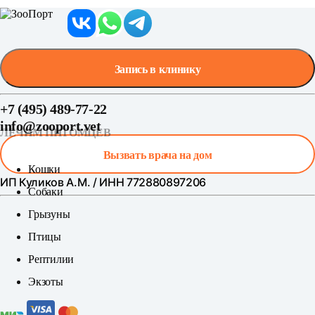
Запись в клинику
+7 (495) 489-77-22
info@zooport.vet
ЛЕЧИМ ПИТОМЦЕВ
Вызвать врача на дом
Кошки
ИП Куликов А.М. / ИНН 772880897206
Собаки
Грызуны
Птицы
Рептилии
Экзоты