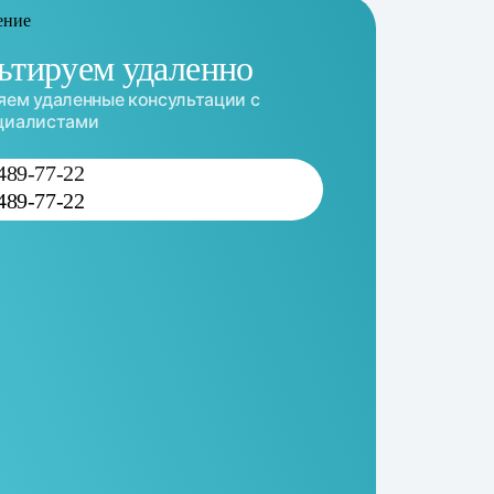
ьтируем удаленно
ем удаленные консультации с
циалистами
 489-77-22
 489-77-22