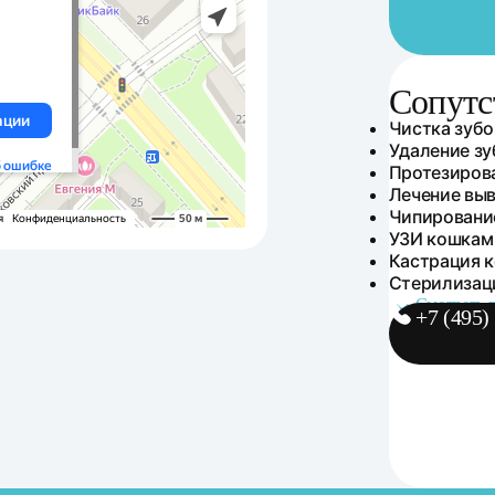
Сопутс
Сопутств
Чистка зубо
Удаление зу
Протезирова
Лечение выв
Чипировани
УЗИ кошкам
Кастрация к
Стерилизац
Смотреть в
+7 (495)