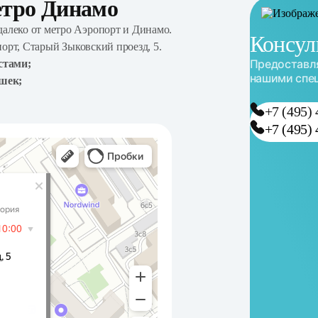
етро Динамо
алеко от метро Аэропорт и Динамо.
Консул
порт, Старый Зыковский проезд, 5.
Предоставля
стами;
нашими спе
шек;
+7 (495)
+7 (495)