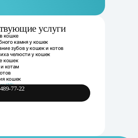
твующие услуги
ующие услуги
в кошке
бного камня у кошек
ние зубов у кошек и котов
иха челюсти у кошек
е кошек
 и котам
отов
ия кошек
се (18)
 489-77-22