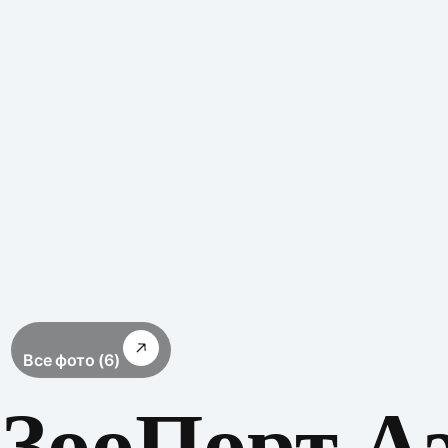
Все фото (6)
 ЗооПорт А