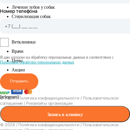
Лечение зубов у собак
Номер телефона
Стерилизация собак
КЛИЕНТУ
Ветклиники
Врачи
Я даю согласие на обработку персональных данных в соответствии с
Цены
Политикой обработки персональных данных
Акции
Вакансии
Отправить
[telegram]
© 2026 /
Политика конфиденциальности
/
Пользовательское
соглашение
/
Реквизиты организации
Запись в клинику
© 2026 /
Политика конфиденциальности
/
Пользовательское
соглашение
/
Реквизиты организации