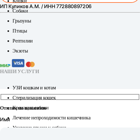
Кошки
ИП Куликов А.М. / ИНН 772880897206
Собаки
Грызуны
Птицы
Рептилии
Экзоты
НАШИ УСЛУГИ
УЗИ кошкам и котам
Стерилизация кошек
Кремация собаки
Отклик на вакансию
Лечение непроходимости кишечника
Имя
Удаление грыжи у собаки
Удаление зубного камня у собак