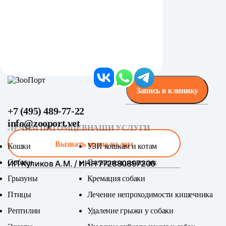
Запись в клинику
+7 (495) 489-77-22
info@zooport.vet
ЛЕЧИМ ПИТОМЦЕВ
НАШИ УСЛУГИ
Вызвать врача на дом
Кошки
УЗИ кошкам и котам
Собаки
Стерилизация кошек
ИП Куликов А.М. / ИНН 772880897206
Грызуны
Кремация собаки
Птицы
Лечение непроходимости кишечника
Рептилии
Удаление грыжи у собаки