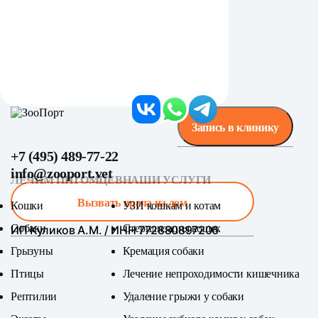
Запись в клинику
+7 (495) 489-77-22
info@zooport.vet
ЛЕЧИМ ПИТОМЦЕВ
НАШИ УСЛУГИ
Вызвать врача на дом
Кошки
УЗИ кошкам и котам
Собаки
Стерилизация кошек
ИП Куликов А.М. / ИНН 772880897206
Грызуны
Кремация собаки
Птицы
Лечение непроходимости кишечника
Рептилии
Удаление грыжи у собаки